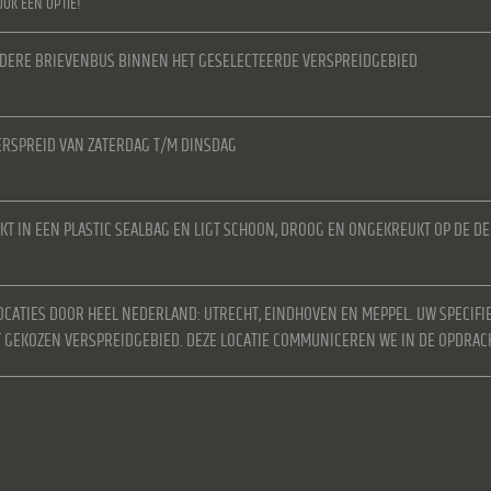
OOK EEN OPTIE!
IEDERE BRIEVENBUS BINNEN HET GESELECTEERDE VERSPREIDGEBIED
RSPREID VAN ZATERDAG T/M DINSDAG
KT IN EEN PLASTIC SEALBAG EN LIGT SCHOON, DROOG EN ONGEKREUKT OP DE D
OCATIES DOOR HEEL NEDERLAND: UTRECHT, EINDHOVEN EN MEPPEL. UW SPECIFI
ET GEKOZEN VERSPREIDGEBIED. DEZE LOCATIE COMMUNICEREN WE IN DE OPDRAC