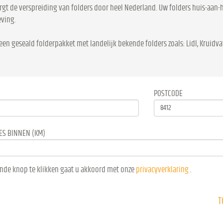
rgt de verspreiding van folders door heel Nederland. Uw folders huis-aan-h
ving.
een geseald folderpakket met landelijk bekende folders zoals: Lidl, Kruidvat
POSTCODE
ES BINNEN (KM)
nde knop te klikken gaat u akkoord met onze
privacyverklaring
.
T