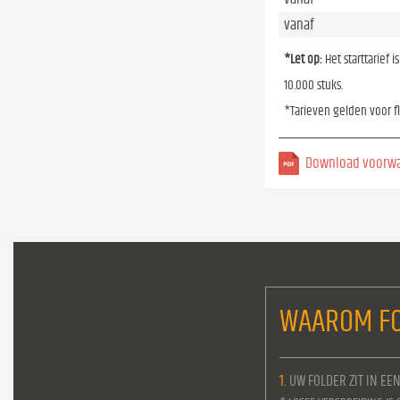
vanaf
*Let op:
Het starttarief 
10.000 stuks.
*Tarieven gelden voor f
Download voorw
WAAROM FO
1.
UW FOLDER ZIT IN EE