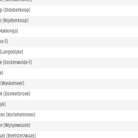
p (Oldeberkoop)
p (Nijeberkoop)
Makkinga)
oo F)
(Langedijke)
e (Oosterwolde F)
e)
 (Waskemeer)
k (Donkerbroek)
ijk)
en (Kortehemmen)
e (Wijnjewoude)
aag (Beetsterzwaag)