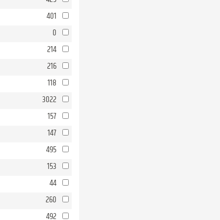
401
0
214
216
118
3022
157
147
495
153
44
260
492