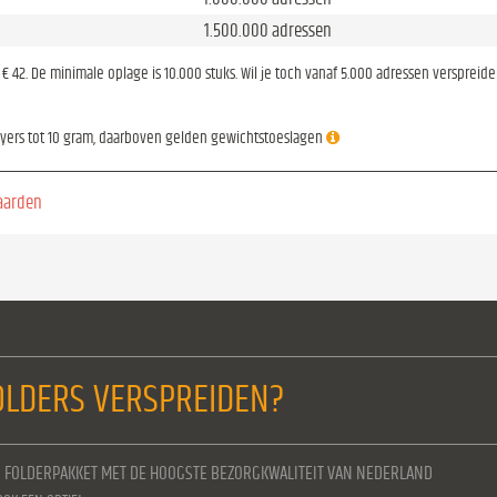
1.500.000 adressen
is € 42. De minimale oplage is 10.000 stuks. Wil je toch vanaf 5.000 adressen verspreid
lyers tot 10 gram, daarboven gelden gewichtstoeslagen
aarden
LDERS VERSPREIDEN?
N FOLDERPAKKET MET DE HOOGSTE BEZORGKWALITEIT VAN NEDERLAND