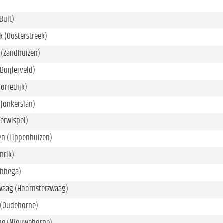
Bult)
k (Oosterstreek)
 (Zandhuizen)
/Boijlerveld)
Gorredijk)
(Jonkerslan)
Terwispel)
en (Lippenhuizen)
mrik)
ubbega)
waag (Hoornsterzwaag)
(Oudehorne)
e (Nieuwehorne)