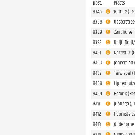
post.
Plaats
8346
Bult De (De 
8388
Oosterstree
8389
Zandhuizen
8392
Boijl (Boijl
8401
Gorredijk (
8403
Jonkerslan 
8407
Terwispel (
8408
Lippenhuiz
8409
Hemrik (He
8411
Jubbega (J
8412
Hoornsterz
8413
Oudehorne 
8414
Nieuwehorn