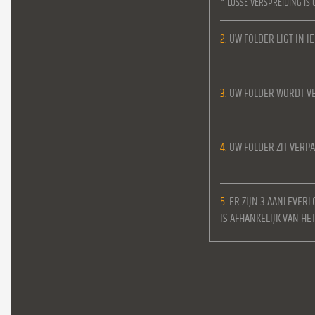
* LOSSE VERSPREIDING IS 
2.
UW FOLDER LIGT IN 
3.
UW FOLDER WORDT VE
4.
UW FOLDER ZIT VERPA
5.
ER ZIJN 3 AANLEVERL
IS AFHANKELIJK VAN H