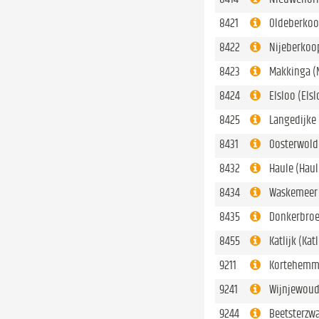
8421
Oldeberkoo
8422
Nijeberkoo
8423
Makkinga (
8424
Elsloo (Elsl
8425
Langedijke 
8431
Oosterwold
8432
Haule (Haul
8434
Waskemeer
8435
Donkerbroe
8455
Katlijk (Katl
9211
Kortehemm
9241
Wijnjewoud
9244
Beetsterzw