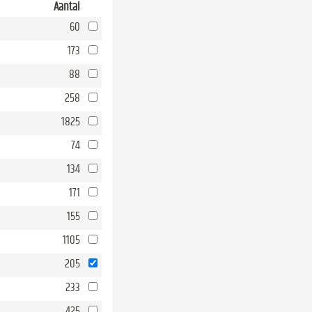
Aantal
60
173
88
258
1825
74
134
171
155
1105
205
233
425