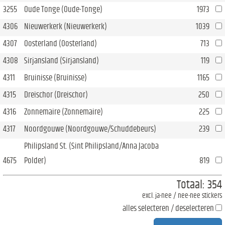
3255
Oude Tonge (Oude-Tonge)
1973
4306
Nieuwerkerk (Nieuwerkerk)
1039
4307
Oosterland (Oosterland)
713
4308
Sirjansland (Sirjansland)
119
4311
Bruinisse (Bruinisse)
1165
4315
Dreischor (Dreischor)
250
4316
Zonnemaire (Zonnemaire)
225
4317
Noordgouwe (Noordgouwe/Schuddebeurs)
239
Philipsland St. (Sint Philipsland/Anna Jacoba
4675
Polder)
819
Totaal:
354
excl. ja-nee / nee-nee stickers
alles selecteren / deselecteren