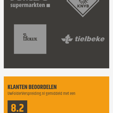
KLANTEN BEOORDELEN
UwFolderVerspreiding.nl gemiddeld met een
8.2