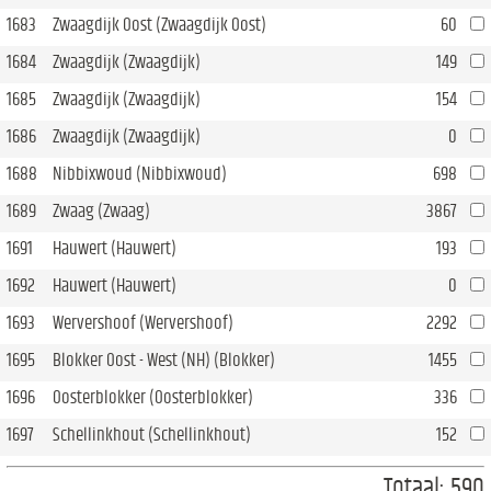
1683
Zwaagdijk Oost (Zwaagdijk Oost)
60
1684
Zwaagdijk (Zwaagdijk)
149
1685
Zwaagdijk (Zwaagdijk)
154
1686
Zwaagdijk (Zwaagdijk)
0
1688
Nibbixwoud (Nibbixwoud)
698
1689
Zwaag (Zwaag)
3867
1691
Hauwert (Hauwert)
193
1692
Hauwert (Hauwert)
0
1693
Wervershoof (Wervershoof)
2292
1695
Blokker Oost - West (NH) (Blokker)
1455
1696
Oosterblokker (Oosterblokker)
336
1697
Schellinkhout (Schellinkhout)
152
Totaal:
590