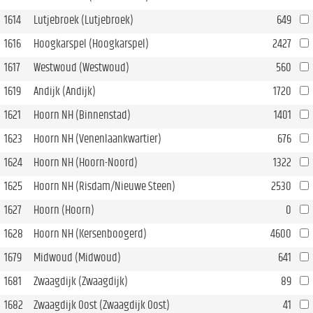
1614
Lutjebroek (Lutjebroek)
649
1616
Hoogkarspel (Hoogkarspel)
2427
1617
Westwoud (Westwoud)
560
1619
Andijk (Andijk)
1720
1621
Hoorn NH (Binnenstad)
1401
1623
Hoorn NH (Venenlaankwartier)
676
1624
Hoorn NH (Hoorn-Noord)
1322
1625
Hoorn NH (Risdam/Nieuwe Steen)
2530
1627
Hoorn (Hoorn)
0
1628
Hoorn NH (Kersenboogerd)
4600
1679
Midwoud (Midwoud)
641
1681
Zwaagdijk (Zwaagdijk)
89
1682
Zwaagdijk Oost (Zwaagdijk Oost)
41