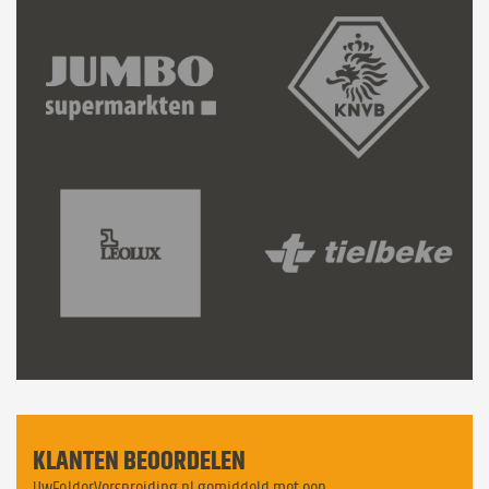
KLANTEN BEOORDELEN
UwFolderVerspreiding.nl gemiddeld met een