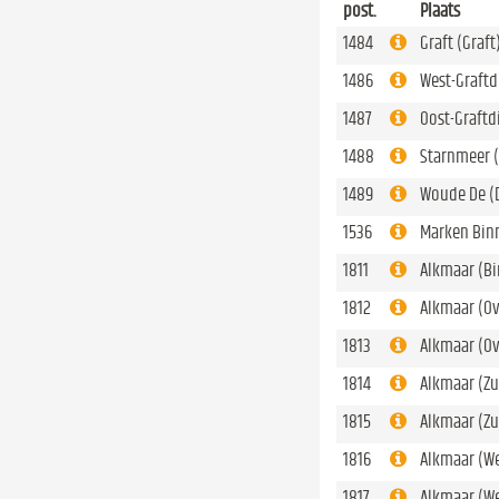
post.
Plaats
1484
Graft (Graft
1486
West-Graftdi
1487
Oost-Graftdi
1488
Starnmeer 
1489
Woude De (
1536
Marken Bin
1811
Alkmaar (B
1812
Alkmaar (O
1813
Alkmaar (O
1814
Alkmaar (Z
1815
Alkmaar (Z
1816
Alkmaar (We
1817
Alkmaar (W