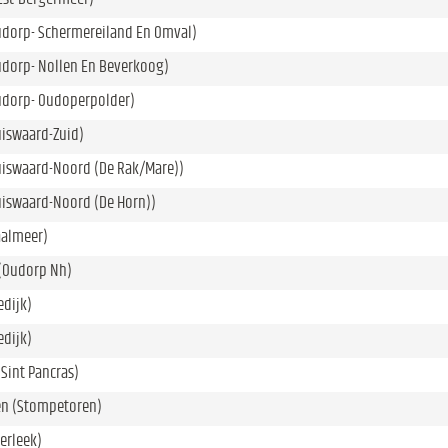
udorp- Schermereiland En Omval)
udorp- Nollen En Beverkoog)
udorp- Oudoperpolder)
uiswaard-Zuid)
uiswaard-Noord (De Rak/Mare))
uiswaard-Noord (De Horn))
aalmeer)
(Oudorp Nh)
edijk)
edijk)
(Sint Pancras)
n (Stompetoren)
terleek)