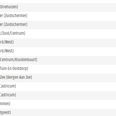
(Driehuizen)
er (Zuidschermer)
er (Zuidschermer)
st/Zuid/Centrum)
ord/West)
ord/West)
(Centrum/Kruidenbuurt)
Tuin-En Oostdorp)
Zee (Bergen Aan Zee)
Castricum)
Castricum)
immen)
itgeest)