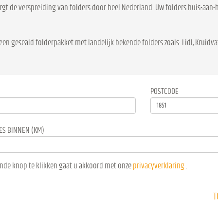
rgt de verspreiding van folders door heel Nederland. Uw folders huis-aan-h
een geseald folderpakket met landelijk bekende folders zoals: Lidl, Kruidvat
POSTCODE
ES BINNEN (KM)
nde knop te klikken gaat u akkoord met onze
privacyverklaring
.
T