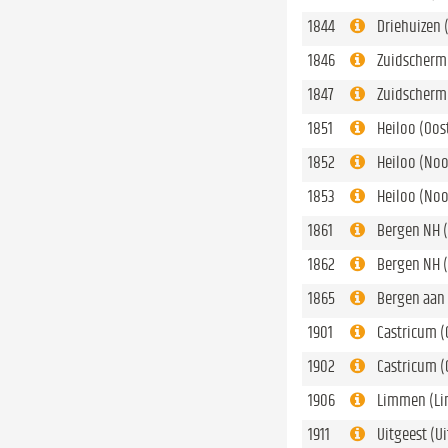
1844
Driehuizen 
1846
Zuidscherm
1847
Zuidscherm
1851
Heiloo (Oo
1852
Heiloo (No
1853
Heiloo (No
1861
Bergen NH 
1862
Bergen NH (
1865
Bergen aan 
1901
Castricum (
1902
Castricum (
1906
Limmen (L
1911
Uitgeest (U