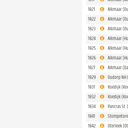
1821
Alkmaar (O
1822
Alkmaar (O
1823
Alkmaar (O
1824
Alkmaar (H
1825
Alkmaar (H
1826
Alkmaar (H
1827
Alkmaar (D
1829
Oudorp NH 
1831
Koedijk (Ko
1832
Koedijk (Ko
1834
Pancras St. 
1841
Stompetore
1842
Oterleek (O