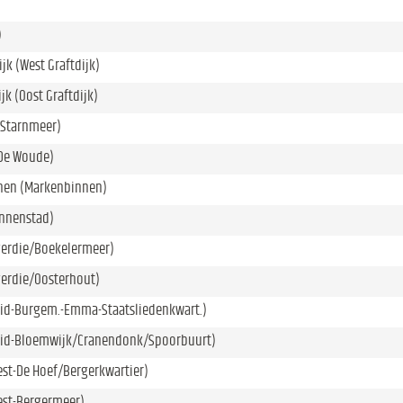
)
jk (West Graftdijk)
jk (Oost Graftdijk)
(Starnmeer)
De Woude)
nen (Markenbinnen)
innenstad)
verdie/Boekelermeer)
verdie/Oosterhout)
uid-Burgem.-Emma-Staatsliedenkwart.)
uid-Bloemwijk/Cranendonk/Spoorbuurt)
st-De Hoef/Bergerkwartier)
est-Bergermeer)