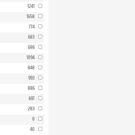
1241
1658
774
683
686
1094
848
993
886
697
283
0
40