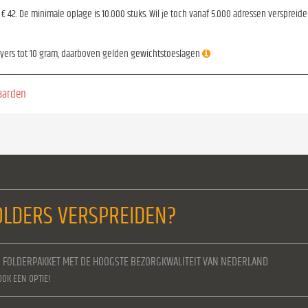
is € 42. De minimale oplage is 10.000 stuks. Wil je toch vanaf 5.000 adressen verspreid
lyers tot 10 gram, daarboven gelden gewichtstoeslagen
aarden
LDERS VERSPREIDEN?
N FOLDERPAKKET MET DE HOOGSTE BEZORGKWALITEIT VAN NEDERLAND
OOK EEN OPTIE!