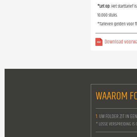
*Let op:
Het starttarief 
10.000 stuks.
*Tarieven gelden voor f
Download voorw
WAAROM FO
1.
UW FOLDER ZIT IN EE
* LOSSE VERSPREIDING IS 