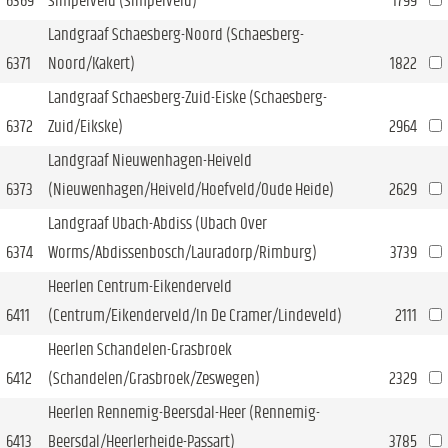
6369
Simpelveld (Simpelveld)
1799
Landgraaf Schaesberg-Noord (Schaesberg-
6371
Noord/Kakert)
1822
Landgraaf Schaesberg-Zuid-Eiske (Schaesberg-
6372
Zuid/Eikske)
2964
Landgraaf Nieuwenhagen-Heiveld
6373
(Nieuwenhagen/Heiveld/Hoefveld/Oude Heide)
2629
Landgraaf Ubach-Abdiss (Ubach Over
6374
Worms/Abdissenbosch/Lauradorp/Rimburg)
3739
Heerlen Centrum-Eikenderveld
6411
(Centrum/Eikenderveld/In De Cramer/Lindeveld)
2111
Heerlen Schandelen-Grasbroek
6412
(Schandelen/Grasbroek/Zeswegen)
2329
Heerlen Rennemig-Beersdal-Heer (Rennemig-
6413
Beersdal/Heerlerheide-Passart)
3785