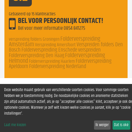
Gebaseerd op
15
klantreacties
BEL VOOR PERSOONLIJK CONTACT!
Bel voor meer informatie
0854 841275
Folderverspreiding
verspreiding folders Groningen
Amsterdam
Verspreiden folders Den
Verspreiding Amersfoort
Bosch
Folderverspreiding Enschede
verspreiden
Folderverspreiding
Folderverspreiding Den Haag
Helmond
Folderverspreiding
Folderverspreiding Haarlem
Apeldoorn
Folderverspreiding Nederland
Deze website maakt gebruik van verschillende soorten cookies. Voor sommige soorten
hebben we je toestemming nodig. De noodzakelijke cookies en anonieme statistieken
zijn altijd automatisch actief; als je op "accepteer alle cookies" klikt, accepteer je ook de
optionele cookies. Wanneer je zelf wilt kiezen welke cookies je aanzet, klik je op “cookie
instellingen”.
Laat me kiezen
Ik weiger
Dat is oké