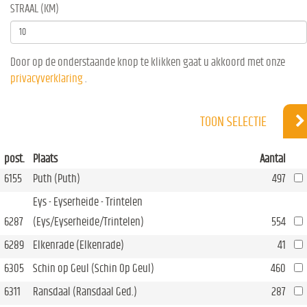
STRAAL (KM)
Door op de onderstaande knop te klikken gaat u akkoord met onze
privacyverklaring
.
TOON SELECTIE
post.
Plaats
Aantal
6155
Puth (Puth)
497
Eys - Eyserheide - Trintelen
6287
(Eys/Eyserheide/Trintelen)
554
6289
Elkenrade (Elkenrade)
41
6305
Schin op Geul (Schin Op Geul)
460
6311
Ransdaal (Ransdaal Ged.)
287