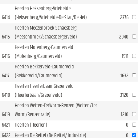
Heerlen Heksenberg-Vrieheide
6414
(Heksenberg/Vrieheide-De Stac/De Hei)
2376
Heerlen Meezenbroek-Schaesberg
6415
(Meezenbroek/Schaesbergerveld)
2040
Heerlen Molenberg-Caumerveld
6416
(Molenberg/Caumerveld)
1511
Heerlen Bekkerveld-Caumerveld
6417
(Bekkerveld/Caumerveld)
1632
Heerlen Heerlerbaan-Giezenveld
6418
(Heerlerbaan/Giezenveld)
3120
Heerlen Welten-TerWorm-Benzen (Welten/Ter
6419
Worm/Benzenrade)
1210
6421
Heerlen (Heerlen)
0
6422
Heerlen De Beitel (De Beitel/ Industrie)
0