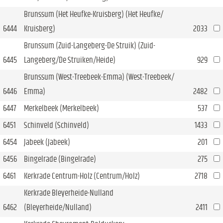
Brunssum (Het Heufke-Kruisberg) (Het Heufke/
6444
Kruisberg)
2033
Brunssum (Zuid-Langeberg-De Struik) (Zuid-
6445
Langeberg/De Struiken/Heide)
929
Brunssum (West-Treebeek-Emma) (West-Treebeek/
6446
Emma)
2482
6447
Merkelbeek (Merkelbeek)
537
6451
Schinveld (Schinveld)
1433
6454
Jabeek (Jabeek)
201
6456
Bingelrade (Bingelrade)
275
6461
Kerkrade Centrum-Holz (Centrum/Holz)
2718
Kerkrade Bleyerheide-Nulland
6462
(Bleyerheide/Nulland)
2411