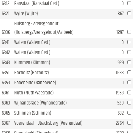
6312
Ransdaal (Ransdaal Ged.)
0
6321
Wylre (Wijlre)
867
Hulsberg - Arensgenhout
6336
(Hulsberg/Arensgehout/Aalbeek)
1297
6341
Walem (Walem Ged.)
0
6342
Walem (Walem Ged.)
0
6343
Klimmen (Klimmen)
929
6351
Bocholtz (Bocholtz)
1683
6353
Baneheide (Baneheide)
0
6361
Nuth (Nuth/Vaesrade)
1968
6363
Wijnandsrade (Wijnandsrade)
520
6365
Schinnen (Schinnen)
632
6367
Voerendaal - Ubachsberg (Voerendaal)
2764