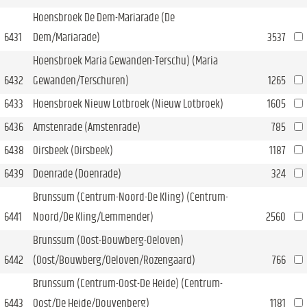
Hoensbroek De Dem-Mariarade (De
6431
Dem/Mariarade)
3537
Hoensbroek Maria Gewanden-Terschu) (Maria
6432
Gewanden/Terschuren)
1265
6433
Hoensbroek Nieuw Lotbroek (Nieuw Lotbroek)
1605
6436
Amstenrade (Amstenrade)
785
6438
Oirsbeek (Oirsbeek)
1187
6439
Doenrade (Doenrade)
324
Brunssum (Centrum-Noord-De Kling) (Centrum-
6441
Noord/De Kling/Lemmender)
2560
Brunssum (Oost-Bouwberg-Oeloven)
6442
(Oost/Bouwberg/Oeloven/Rozengaard)
766
Brunssum (Centrum-Oost-De Heide) (Centrum-
6443
Oost/De Heide/Douvenberg)
1181