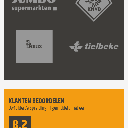
KLANTEN BEOORDELEN
UwFolderVerspreiding.nl gemiddeld met een
8.2