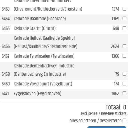
Kerkrade Chevroment-Rolduckerv
6463
(Chevremont/Rolduckerveld/Erenstein)
1374
6464
Kerkrade Haanrade (Haanrade)
1369
6465
Kerkrade Gracht (Gracht)
648
Kerkrade Heilust-Kaalheide-Spekhol
6466
(Heilust/Kaalheide/Spekholzerheide)
2624
6467
Kerkrade Terwinselen (Terwinselen)
1366
Kerkrade Dentenbachweg-Industrie
6468
(Dentenbachweg En Industrie)
79
6469
Kerkrade Vogelbuurt (Vogelbuurt)
174
6471
Eygelshoven (Eygelshoven)
1862
Totaal:
0
excl. ja-nee / nee-nee stickers
alles selecteren / deselecteren