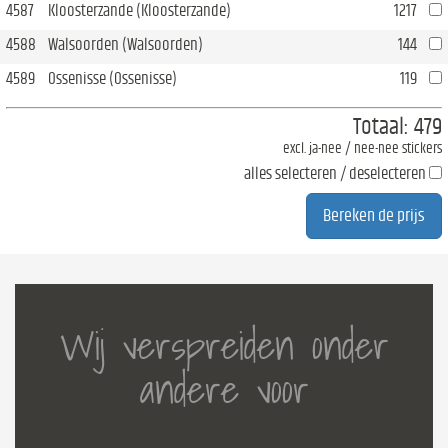
4587
Kloosterzande (Kloosterzande)
1217
4588
Walsoorden (Walsoorden)
144
4589
Ossenisse (Ossenisse)
119
Totaal:
479
excl. ja-nee / nee-nee stickers
alles selecteren / deselecteren
Wij verspreiden onder
andere voor