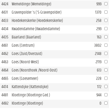
4424
Wemeldinge (Wemeldinge)
999
4431
Gravenpolder 's ('S-Gravenpolder)
1370
4433
Hoedekenskerke (Hoedekenskerke)
258
4434
Kwadendamme (Kwadendamme)
299
4435
Baarland (Baarland)
163
4461
Goes (Centrum)
3802
4462
Goes (Zuid/Overzuid)
2148
4463
Goes (Noord-West)
2119
4464
Goes (Noordhoek /Noord-Oost)
613
4465
Goes (Goesemeer)
228
4474
Kattendijke (Kattendijke)
172
4481
Kloetinge (Kloetinge Ged.)
944
4482
Kloetinge (Kloetinge)
0