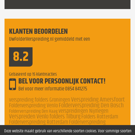
KLANTEN BEOORDELEN
UwFolderVerspreiding.nl gemiddeld met een
8.2
Gebaseerd op
15
klantreacties
BEL VOOR PERSOONLIJK CONTACT!
Bel voor meer informatie
0854 841275
Verspreiding Amersfoort
verspreiding folders Groningen
Folderverspreiding Den Bosch
Folderverspreiding Venlo
verspreidingen Nijmegen
Folderverspreiding Den Haag
Verspreiden Venlo
folders Tilburg
Folders Rotterdam
Folderverspreiding Rotterdam
Folderverspreiding
Nederland
Deze website maakt gebruik van verschillende soorten cookies. Voor sommige soorten