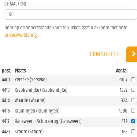
STRAAL (KM)
Door op de onderstaande knop te klikken gaat u akkoord met onze
privacyverklaring
.
TOON SELECTIE
post.
Plaats
Aantal
4401
Yerseke (Yerseke)
2007
4413
Krabbendijke (Krabbendijke)
1327
4414
Waarde (Waarde)
324
4416
Kruiningen (Kruiningen)
1388
4417
Hansweert - Schorebrug (Hansweert)
479
4423
Schore (Schore)
162