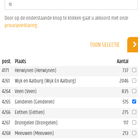
Door op de onderstaande knop te klikken gaat u akkoord met onze
privacyverklaring
.
TOON SELECTIE
post.
Plaats
Aantal
4171
Herwijnen (Herwijnen)
737
4261
Wijk en Aalburg (Wijk En Aalburg)
2046
4264
Veen (Veen)
835
4265
Genderen (Genderen)
515
4266
Eethen (Eethen)
275
4267
Drongelen (Drongelen)
117
4268
Meeuwen (Meeuwen)
213