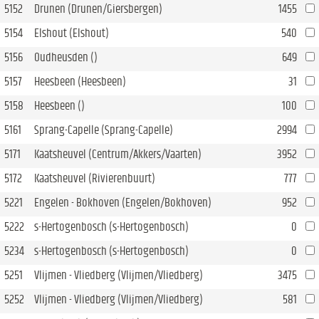
5152
Drunen (Drunen/Giersbergen)
1455
5154
Elshout (Elshout)
540
5156
Oudheusden ()
649
5157
Heesbeen (Heesbeen)
31
5158
Heesbeen ()
100
5161
Sprang-Capelle (Sprang-Capelle)
2994
5171
Kaatsheuvel (Centrum/Akkers/Vaarten)
3952
5172
Kaatsheuvel (Rivierenbuurt)
777
5221
Engelen - Bokhoven (Engelen/Bokhoven)
952
5222
s-Hertogenbosch (s-Hertogenbosch)
0
5234
s-Hertogenbosch (s-Hertogenbosch)
0
5251
Vlijmen - Vliedberg (Vlijmen/Vliedberg)
3475
5252
Vlijmen - Vliedberg (Vlijmen/Vliedberg)
581