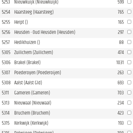
5253
Nieuwkuijk (Nieuwkuijk)
599
5254
Haarsteeg (Haarsteeg)
765
5255
Herpt ()
165
5256
Heusden - Oud Heusden (Heusden)
297
5257
Hedikhuizen ()
88
5305
Zuilichem (Zuilichem)
474
5306
Brakel (Brakel)
1031
5307
Poederoyen (Poederoijen)
263
5308
Aalst (Aalst Gld)
693
5311
Gameren (Gameren)
703
5313
Nieuwaal (Nieuwaal)
234
5314
Bruchem (Bruchem)
423
5315
Kerkwijk (Kerkwijk)
193