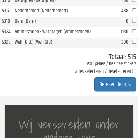
5316
Delwijnen (Delwijnen)
108
5317
Nederhemert (Nederhemert)
488
5318
Bern (Bern)
0
5324
Ammerzoden - Wordragen (Ammerzoden)
1130
5325
Well (Gld.) (Well Gld)
300
Totaal:
515
excl. ja-nee / nee-nee stickers
alles selecteren / deselecteren
Wij verspreiden onder
andere voor