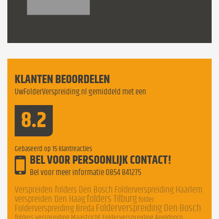
KLANTEN BEOORDELEN
UwFolderVerspreiding.nl gemiddeld met een
8.2
Gebaseerd op
15
klantreacties
BEL VOOR PERSOONLIJK CONTACT!
Bel voor meer informatie
0854 841275
Verspreiden folders Den Bosch
Folderverspreiding Haarlem
folders Tilburg
verspreiden Den Haag
folder
Folderverspreiding Den Bosch
Folderverspreiding Breda
folders verspreiding Maastricht
Folderverspreiding Apeldoorn