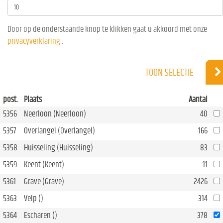
Door op de onderstaande knop te klikken gaat u akkoord met onze
privacyverklaring
.
TOON SELECTIE
post.
Plaats
Aantal
5356
Neerloon (Neerloon)
40
5357
Overlangel (Overlangel)
166
5358
Huisseling (Huisseling)
83
5359
Keent (Keent)
11
5361
Grave (Grave)
2426
5363
Velp ()
314
5364
Escharen ()
378