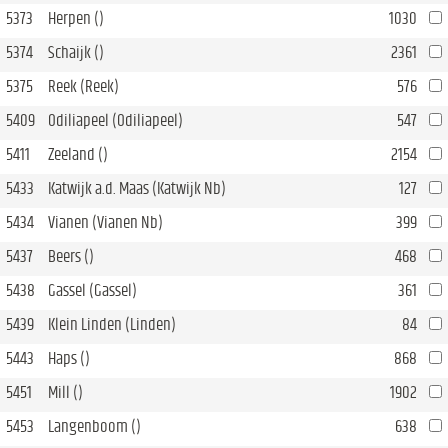
5373
Herpen ()
1030
5374
Schaijk ()
2361
5375
Reek (Reek)
576
5409
Odiliapeel (Odiliapeel)
547
5411
Zeeland ()
2154
5433
Katwijk a.d. Maas (Katwijk Nb)
127
5434
Vianen (Vianen Nb)
399
5437
Beers ()
468
5438
Gassel (Gassel)
361
5439
Klein Linden (Linden)
84
5443
Haps ()
868
5451
Mill ()
1902
5453
Langenboom ()
638