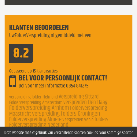
KLANTEN BEOORDELEN
UwFolderVerspreiding.nl gemiddeld met een
8.2
Gebaseerd op
15
klantreacties
BEL VOOR PERSOONLIJK CONTACT!
Bel voor meer informatie
0854 841275
Verspreiding Sittard
verspreiding folder Helmond
verspreiden Den Haag
Folderverspreiding Amsterdam
Folderverspreiding Arnhem
Folderverspreiding
verspreiding folders Groningen
Maastricht
Folderverspreiding Almere
folders
Verspreiden Venlo
Folderverspreiding Nederland
Deze website maakt gebruik van verschillende soorten cookies. Voor sommige soorten