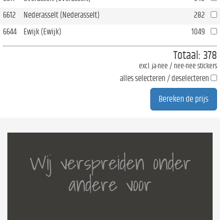
6612
Nederasselt (Nederasselt)
282
6644
Ewijk (Ewijk)
1049
Totaal:
378
excl. ja-nee / nee-nee stickers
alles selecteren / deselecteren
Wij verspreiden onder
andere voor