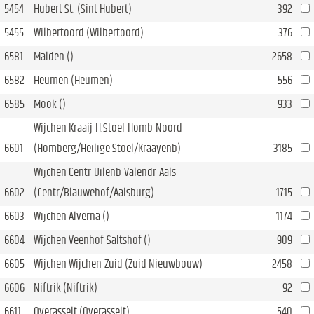
5454
Hubert St. (Sint Hubert)
392
5455
Wilbertoord (Wilbertoord)
376
6581
Malden ()
2658
6582
Heumen (Heumen)
556
6585
Mook ()
933
Wijchen Kraaij-H.Stoel-Homb-Noord
6601
(Homberg/Heilige Stoel/Kraayenb)
3185
Wijchen Centr-Uilenb-Valendr-Aals
6602
(Centr/Blauwehof/Aalsburg)
1715
6603
Wijchen Alverna ()
1174
6604
Wijchen Veenhof-Saltshof ()
909
6605
Wijchen Wijchen-Zuid (Zuid Nieuwbouw)
2458
6606
Niftrik (Niftrik)
92
6611
Overasselt (Overasselt)
540