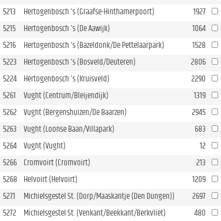
5213
Hertogenbosch 's (Graafse-Hinthamerpoort)
1927
5215
Hertogenbosch 's (De Aawijk)
1064
5216
Hertogenbosch 's (Bazeldonk/De Pettelaarpark)
1528
5223
Hertogenbosch 's (Bosveld/Deuteren)
2806
5224
Hertogenbosch 's (Kruisveld)
2290
5261
Vught (Centrum/Bleijendijk)
1319
5262
Vught (Bergenshuizen/De Baarzen)
2945
5263
Vught (Loonse Baan/Villapark)
683
5264
Vught (Vught)
12
5266
Cromvoirt (Cromvoirt)
213
5268
Helvoirt (Helvoirt)
1209
5271
Michielsgestel St. (Dorp/Maaskantje (Den Dungen))
2697
5272
Michielsgestel St. (Venkant/Beekkant/Berkvliet)
480