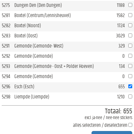
5275
Dungen Den (Den Dungen)
1188
5281
Boxtel (Centrum/Lennisheuvel)
1582
5282
Boxtel (Noord)
1724
5283
Boxtel (Oost)
3029
5291
Gemonde (Gemonde- West)
329
5292
Gemonde (Gemonde)
0
5293
Gemonde (Gemonde - Oost + Polder Hoeven)
134
5294
Gemonde (Gemonde)
0
5296
Esch (Esch)
655
5298
Liempde (Liempde)
1210
Totaal:
655
excl. ja-nee / nee-nee stickers
alles selecteren / deselecteren