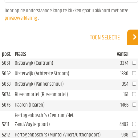
Door op de onderstaande knop te klikken gaat u akkoord met onze
privacyverklaring
.
TOON SELECTIE
post.
Plaats
Aantal
5061
Oisterwijk (Centrum)
3374
5062
Oisterwijk (Achterste Stroom)
1330
5063
Oisterwijk (Pannenschuur)
394
5074
Biezenmortel (Biezenmortel)
161
5076
Haaren (Haaren)
1466
Hertogenbosch 's (Centrum/Het
5211
Zand/Vugterpoort)
4403
5212
Hertogenbosch 's (Muntel/Vliert/Orthenpoort)
988