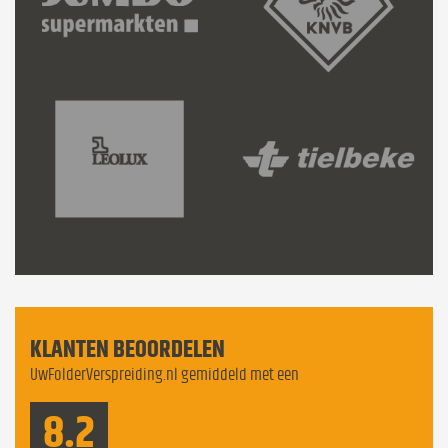
KLANTEN BEOORDELEN
UwFolderVerspreiding.nl gemiddeld met een
8.2