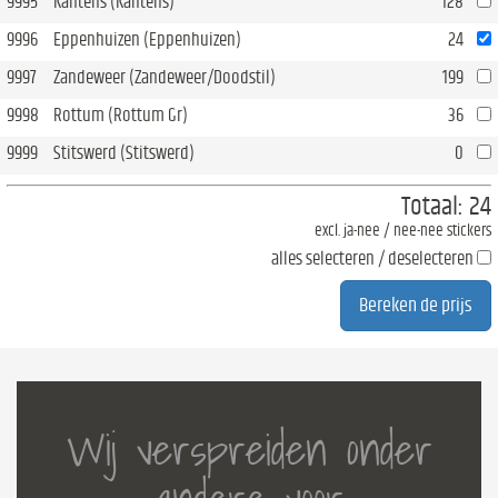
9995
Kantens (Kantens)
128
9996
Eppenhuizen (Eppenhuizen)
24
9997
Zandeweer (Zandeweer/Doodstil)
199
9998
Rottum (Rottum Gr)
36
9999
Stitswerd (Stitswerd)
0
Totaal:
24
excl. ja-nee / nee-nee stickers
alles selecteren / deselecteren
Wij verspreiden onder