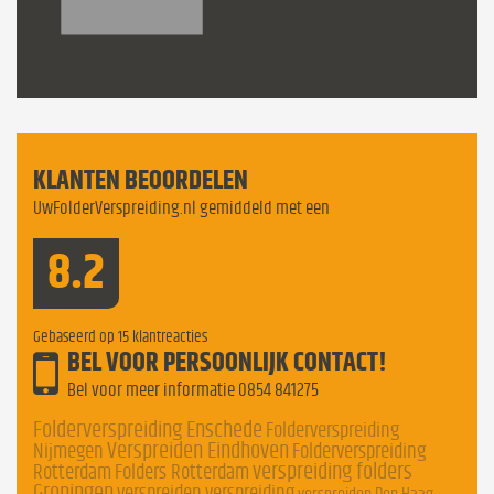
KLANTEN BEOORDELEN
UwFolderVerspreiding.nl gemiddeld met een
8.2
Gebaseerd op
15
klantreacties
BEL VOOR PERSOONLIJK CONTACT!
Bel voor meer informatie
0854 841275
Folderverspreiding Enschede
Folderverspreiding
Verspreiden Eindhoven
Nijmegen
Folderverspreiding
verspreiding folders
Rotterdam
Folders Rotterdam
Groningen
verspreiden
verspreiding
verspreiden Den Haag