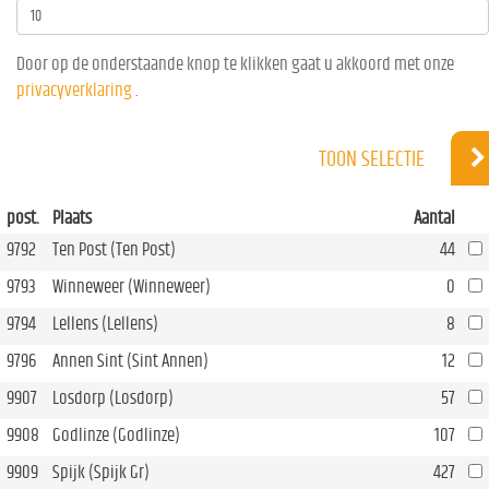
Door op de onderstaande knop te klikken gaat u akkoord met onze
privacyverklaring
.
TOON SELECTIE
post.
Plaats
Aantal
9792
Ten Post (Ten Post)
44
9793
Winneweer (Winneweer)
0
9794
Lellens (Lellens)
8
9796
Annen Sint (Sint Annen)
12
9907
Losdorp (Losdorp)
57
9908
Godlinze (Godlinze)
107
9909
Spijk (Spijk Gr)
427