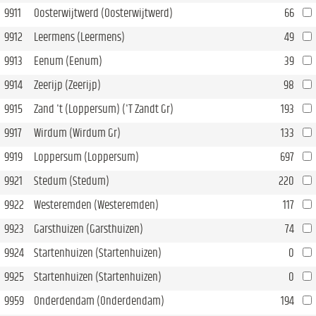
9911
Oosterwijtwerd (Oosterwijtwerd)
66
9912
Leermens (Leermens)
49
9913
Eenum (Eenum)
39
9914
Zeerijp (Zeerijp)
98
9915
Zand 't (Loppersum) ('T Zandt Gr)
193
9917
Wirdum (Wirdum Gr)
133
9919
Loppersum (Loppersum)
697
9921
Stedum (Stedum)
220
9922
Westeremden (Westeremden)
117
9923
Garsthuizen (Garsthuizen)
74
9924
Startenhuizen (Startenhuizen)
0
9925
Startenhuizen (Startenhuizen)
0
9959
Onderdendam (Onderdendam)
194