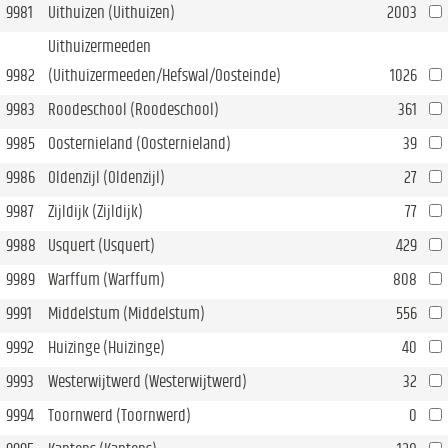
9981
Uithuizen (Uithuizen)
2003
Uithuizermeeden
9982
(Uithuizermeeden/Hefswal/Oosteinde)
1026
9983
Roodeschool (Roodeschool)
361
9985
Oosternieland (Oosternieland)
39
9986
Oldenzijl (Oldenzijl)
27
9987
Zijldijk (Zijldijk)
77
9988
Usquert (Usquert)
429
9989
Warffum (Warffum)
808
9991
Middelstum (Middelstum)
556
9992
Huizinge (Huizinge)
40
9993
Westerwijtwerd (Westerwijtwerd)
32
9994
Toornwerd (Toornwerd)
0