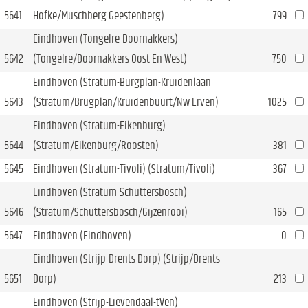
5641
Hofke/Muschberg Geestenberg)
799
Eindhoven (Tongelre-Doornakkers)
5642
(Tongelre/Doornakkers Oost En West)
750
Eindhoven (Stratum-Burgplan-Kruidenlaan
5643
(Stratum/Brugplan/Kruidenbuurt/Nw Erven)
1025
Eindhoven (Stratum-Eikenburg)
5644
(Stratum/Eikenburg/Roosten)
381
5645
Eindhoven (Stratum-Tivoli) (Stratum/Tivoli)
367
Eindhoven (Stratum-Schuttersbosch)
5646
(Stratum/Schuttersbosch/Gijzenrooi)
165
5647
Eindhoven (Eindhoven)
0
Eindhoven (Strijp-Drents Dorp) (Strijp/Drents
5651
Dorp)
213
Eindhoven (Strijp-Lievendaal-tVen)