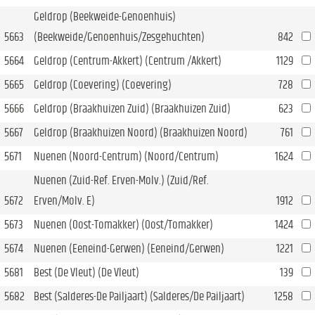
Geldrop (Beekweide-Genoenhuis)
5663
(Beekweide/Genoenhuis/Zesgehuchten)
842
5664
Geldrop (Centrum-Akkert) (Centrum /Akkert)
1129
5665
Geldrop (Coevering) (Coevering)
728
5666
Geldrop (Braakhuizen Zuid) (Braakhuizen Zuid)
623
5667
Geldrop (Braakhuizen Noord) (Braakhuizen Noord)
761
5671
Nuenen (Noord-Centrum) (Noord/Centrum)
1624
Nuenen (Zuid-Ref. Erven-Molv.) (Zuid/Ref.
5672
Erven/Molv. E)
1912
5673
Nuenen (Oost-Tomakker) (Oost/Tomakker)
1424
5674
Nuenen (Eeneind-Gerwen) (Eeneind/Gerwen)
1221
5681
Best (De Vleut) (De Vleut)
139
5682
Best (Salderes-De Pailjaart) (Salderes/De Pailjaart)
1258