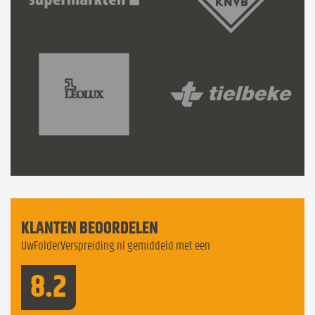
KLANTEN BEOORDELEN
UwFolderVerspreiding.nl gemiddeld met een
8.2