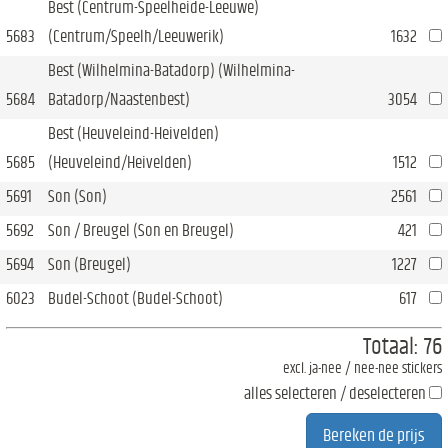
Best (Centrum-Speelheide-Leeuwe)
5683
(Centrum/Speelh/Leeuwerik)
1632
Best (Wilhelmina-Batadorp) (Wilhelmina-
5684
Batadorp/Naastenbest)
3054
Best (Heuveleind-Heivelden)
5685
(Heuveleind/Heivelden)
1512
5691
Son (Son)
2561
5692
Son / Breugel (Son en Breugel)
421
5694
Son (Breugel)
1227
6023
Budel-Schoot (Budel-Schoot)
617
Totaal:
76
excl. ja-nee / nee-nee stickers
alles selecteren / deselecteren