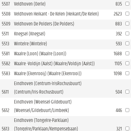
5507
Veldhoven (Oerle)
835
5508
Veldhoven Heikant - De Kelen (Heikant/De Kelen)
2623
5509
Veldhoven De Polders (De Polders)
883
5511
Knegsel (Knegsel)
392
5513
Wintelre (Wintelre)
593
5581
Waalre (Loon) (Waalre (Loon))
1688
5582
Waalre -Voldijn (Aalst) (Waalre/Voldijn (Aalst))
1105
5583
Waalre (Ekenrooij) (Waalre (Ekenrooi))
1098
Eindhoven (Centrum-IrisRochusbuurt)
5611
(Centrum/Iris-Rochusbuurt)
504
Eindhoven (Woensel-Gildebuurt)
5612
(Woensel/Gildebuurt/Limbeek)
446
Eindhoven (Tongelre-Parklaan)
5613
(Tongelre/Parklaan/Kempensebaan)
321