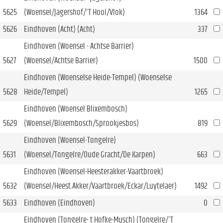
5625
(Woensel/Jagershof/'T Hool/Vlok)
1364
5626
Eindhoven (Acht) (Acht)
337
Eindhoven (Woensel - Achtse Barrier)
5627
(Woensel/Achtse Barrier)
1500
Eindhoven (Woenselse Heide-Tempel) (Woenselse
5628
Heide/Tempel)
1265
Eindhoven (Woensel Blixembosch)
5629
(Woensel/Blixembosch/Sprookjesbos)
819
Eindhoven (Woensel-Tongelre)
5631
(Woensel/Tongelre/Oude Gracht/De Karpen)
663
Eindhoven (Woensel-Heesterakker-Vaartbroek)
5632
(Woensel/Heest.Akker/Vaartbroek/Eckar/Luytelaer)
1492
5633
Eindhoven (Eindhoven)
0
Eindhoven (Tongelre- t Hofke-Musch) (Tongelre/'T