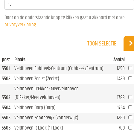
Door op de onderstaande knop te klikken gaat u akkoord met onze
privacyverklaring
.
TOON SELECTIE
post.
Plaats
Aantal
5501
Veldhoven Cobbeek-Centrum (Cobbeek/Centrum)
1250
5502
Veldhoven Zeelst (Zeelst)
1429
Veldhoven D'Ekker - Meerveldhoven
5503
(D'Ekker/Meerveldhoven)
1783
5504
Veldhoven Dorp (Dorp)
1754
5505
Veldhoven Zonderwijk (Zonderwijk)
1289
5506
Veldhoven 't Look ('T Look)
709