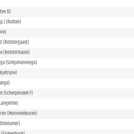
ten D)
.p.) (Rutten)
nre)
t (Rotstergaast)
e (Rotsterhaule)
sga (Sintjohannesga)
Nijetrijne)
anga)
l (Scherpenzeel F)
Langelille)
ren (Munnekeburen)
(Oldelamer)
 (Slijkenburg)