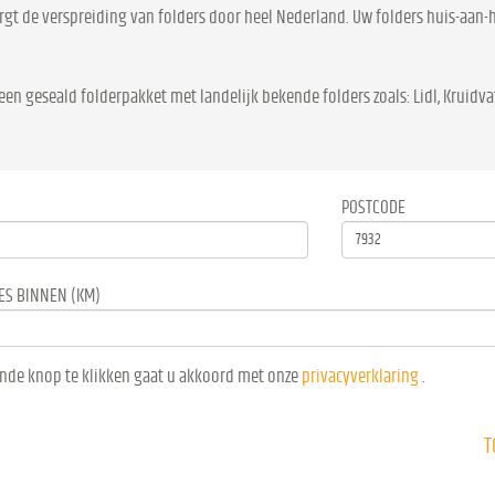
rgt de verspreiding van folders door heel Nederland. Uw folders huis-aan-h
een geseald folderpakket met landelijk bekende folders zoals: Lidl, Kruidvat
POSTCODE
ES BINNEN (KM)
nde knop te klikken gaat u akkoord met onze
privacyverklaring
.
T