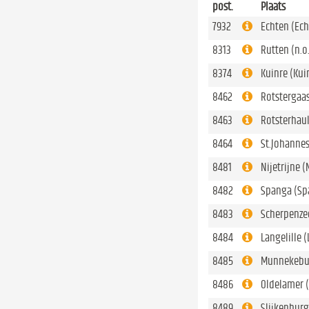
post.
Plaats
7932
Echten (Ech
8313
Rutten (n.o
8374
Kuinre (Kui
8462
Rotstergaas
8463
Rotsterhaul
8464
St.Johanne
8481
Nijetrijne (
8482
Spanga (Sp
8483
Scherpenzee
8484
Langelille (
8485
Munnekebu
8486
Oldelamer 
8489
Slijkenburg