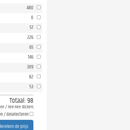
480
0
57
226
65
146
309
82
53
Totaal:
98
-nee / nee-nee stickers
en / deselecteren