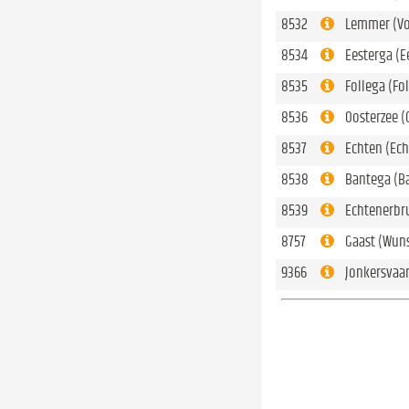
8532
Lemmer (Vo
8534
Eesterga (E
8535
Follega (Fo
8536
Oosterzee (
8537
Echten (Ech
8538
Bantega (B
8539
Echtenerbr
8757
Gaast (Wuns
9366
Jonkersvaar