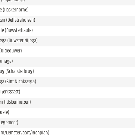
e (Haskerhorne)
zen (Delfstrahuizen)
le (Ouwsterhaule)
ega (Ouwster Nijega)
(Oldeouwer)
oniaga)
ug (Scharsterbrug)
sga (Sint Nicolaasga)
(Tjerkgaast)
en (Idskenhuizen)
roele)
Legemeer)
m/Lemstervaart/Rienplan)