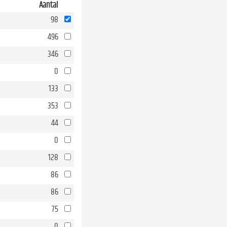
Aantal
98
496
346
0
133
353
44
0
128
86
86
75
0