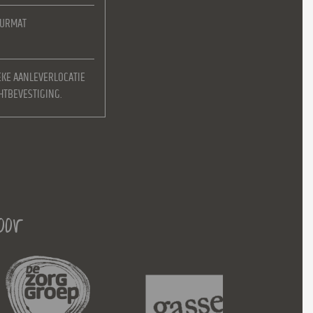
EURMAT
EKE AANLEVERLOCATIE
HTBEVESTIGING.
oor