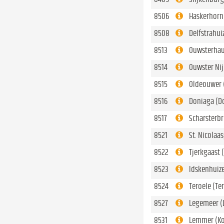
8506
Haskerhorn
8508
Delfstrahui
8513
Ouwsterhau
8514
Ouwster Nij
8515
Oldeouwer 
8516
Doniaga (D
8517
Scharsterbr
8521
St. Nicolaa
8522
Tjerkgaast 
8523
Idskenhuiz
8524
Teroele (Te
8527
Legemeer (
8531
Lemmer (Ko