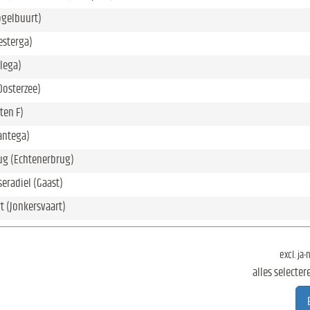
gelbuurt)
esterga)
llega)
Oosterzee)
ten F)
antega)
ug (Echtenerbrug)
eradiel (Gaast)
t (Jonkersvaart)
excl. ja
alles selecter