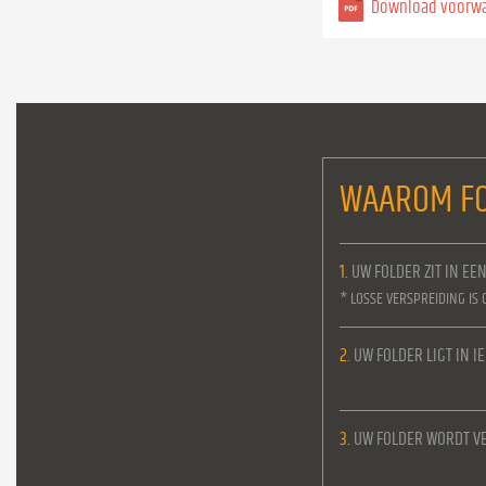
Download voorw
WAAROM FO
1.
UW FOLDER ZIT IN EE
* LOSSE VERSPREIDING IS 
2.
UW FOLDER LIGT IN 
3.
UW FOLDER WORDT VE