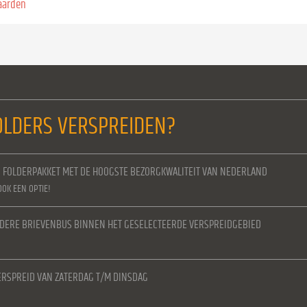
aarden
LDERS VERSPREIDEN?
N FOLDERPAKKET MET DE HOOGSTE BEZORGKWALITEIT VAN NEDERLAND
OOK EEN OPTIE!
IEDERE BRIEVENBUS BINNEN HET GESELECTEERDE VERSPREIDGEBIED
RSPREID VAN ZATERDAG T/M DINSDAG