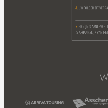
4.
UW FOLDER ZIT VERPA
5.
ER ZIJN 3 AANLEVERL
IS AFHANKELIJK VAN H
Wi