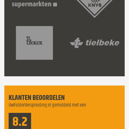
KLANTEN BEOORDELEN
UwFolderVerspreiding.nl gemiddeld met een
8.2