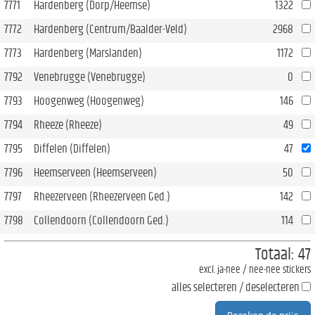
7771
Hardenberg (Dorp/Heemse)
1322
7772
Hardenberg (Centrum/Baalder-Veld)
2968
7773
Hardenberg (Marslanden)
1172
7792
Venebrugge (Venebrugge)
0
7793
Hoogenweg (Hoogenweg)
146
7794
Rheeze (Rheeze)
49
7795
Diffelen (Diffelen)
47
7796
Heemserveen (Heemserveen)
50
7797
Rheezerveen (Rheezerveen Ged.)
142
7798
Collendoorn (Collendoorn Ged.)
114
Totaal:
47
excl. ja-nee / nee-nee stickers
alles selecteren / deselecteren