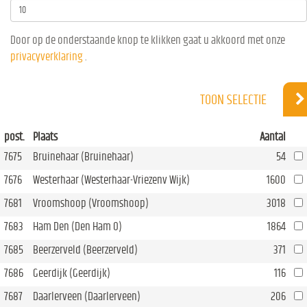
Door op de onderstaande knop te klikken gaat u akkoord met onze
privacyverklaring
.
TOON SELECTIE
post.
Plaats
Aantal
7675
Bruinehaar (Bruinehaar)
54
7676
Westerhaar (Westerhaar-Vriezenv Wijk)
1600
7681
Vroomshoop (Vroomshoop)
3018
7683
Ham Den (Den Ham O)
1864
7685
Beerzerveld (Beerzerveld)
371
7686
Geerdijk (Geerdijk)
116
7687
Daarlerveen (Daarlerveen)
206