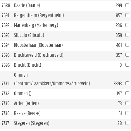
7688
Daarle (Daarle)
299
7691
Bergentheim (Bergentheim)
857
7692
Marienberg (Marienberg)
236
7693
Sibculo (Sibculo)
359
7694
Kloosterhaar (Kloosterhaar)
481
7695
Bruchterveld (Bruchterveld)
357
7696
Brucht (Brucht)
0
Ommen
7731
(Centrum/Laarakkers/Ommeres/Arrierveld)
3393
7732
Ommen ()
197
7735
Arrien (Arrien)
73
7736
Beerze (Beerze)
61
7737
Stegeren (Stegeren)
28