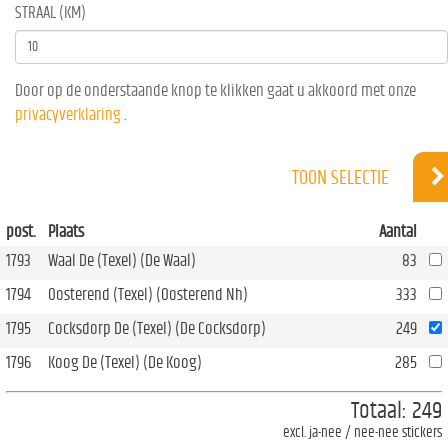
STRAAL (KM)
Door op de onderstaande knop te klikken gaat u akkoord met onze
privacyverklaring
.
TOON SELECTIE
post.
Plaats
Aantal
1793
Waal De (Texel) (De Waal)
83
1794
Oosterend (Texel) (Oosterend Nh)
333
1795
Cocksdorp De (Texel) (De Cocksdorp)
249
1796
Koog De (Texel) (De Koog)
285
Totaal:
249
excl. ja-nee / nee-nee stickers