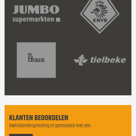
KLANTEN BEOORDELEN
UwFolderVerspreiding.nl gemiddeld met een