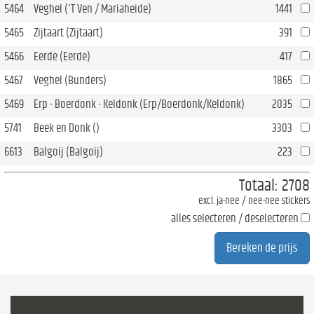
5464
Veghel ('T Ven / Mariaheide)
1441
5465
Zijtaart (Zijtaart)
391
5466
Eerde (Eerde)
417
5467
Veghel (Bunders)
1865
5469
Erp - Boerdonk - Keldonk (Erp/Boerdonk/Keldonk)
2035
5741
Beek en Donk ()
3303
6613
Balgoij (Balgoij)
223
Totaal:
2708
excl. ja-nee / nee-nee stickers
alles selecteren / deselecteren