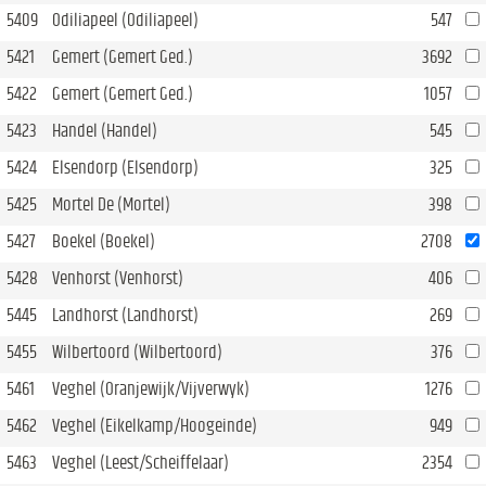
5409
Odiliapeel (Odiliapeel)
547
5421
Gemert (Gemert Ged.)
3692
5422
Gemert (Gemert Ged.)
1057
5423
Handel (Handel)
545
5424
Elsendorp (Elsendorp)
325
5425
Mortel De (Mortel)
398
5427
Boekel (Boekel)
2708
5428
Venhorst (Venhorst)
406
5445
Landhorst (Landhorst)
269
5455
Wilbertoord (Wilbertoord)
376
5461
Veghel (Oranjewijk/Vijverwyk)
1276
5462
Veghel (Eikelkamp/Hoogeinde)
949
5463
Veghel (Leest/Scheiffelaar)
2354