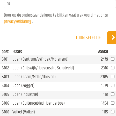
Door op de onderstaande knop te klikken gaat u akkoord met onze
privacyverklaring
.
TOON SELECTIE
post.
Plaats
Aantal
5401
Uden (Centrum/Vyfhoek/Molenend)
2479
5402
Uden (Blitswijk/Hoevensche-Schutveld)
2316
5403
Uden (Raam/Melle/Hoeven)
2385
5404
Uden (Zoggel)
1079
5405
Uden (Industrie)
118
5406
Uden (Buitengebied Hoenderbos)
1454
5408
Volkel (Volkel)
1115