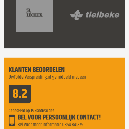
KLANTEN BEOORDELEN
UwFolderVerspreiding.nl gemiddeld met een
8.2
Gebaseerd op
15
klantreacties
BEL VOOR PERSOONLIJK CONTACT!
Bel voor meer informatie
0854 841275