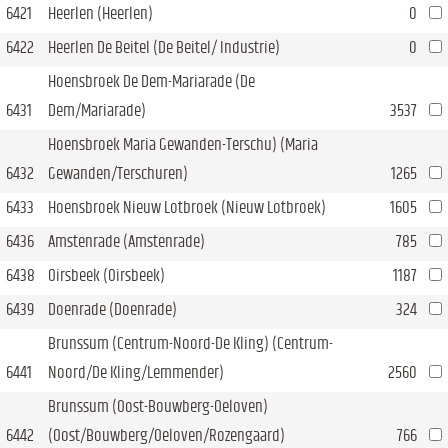
6421
Heerlen (Heerlen)
0
6422
Heerlen De Beitel (De Beitel/ Industrie)
0
Hoensbroek De Dem-Mariarade (De
6431
Dem/Mariarade)
3537
Hoensbroek Maria Gewanden-Terschu) (Maria
6432
Gewanden/Terschuren)
1265
6433
Hoensbroek Nieuw Lotbroek (Nieuw Lotbroek)
1605
6436
Amstenrade (Amstenrade)
785
6438
Oirsbeek (Oirsbeek)
1187
6439
Doenrade (Doenrade)
324
Brunssum (Centrum-Noord-De Kling) (Centrum-
6441
Noord/De Kling/Lemmender)
2560
Brunssum (Oost-Bouwberg-Oeloven)
6442
(Oost/Bouwberg/Oeloven/Rozengaard)
766