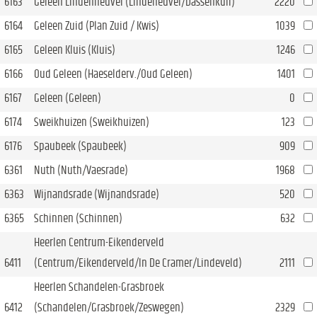
6163
Geleen Lindenheuvel (Lindeheuvel/Dassenkuil)
2220
6164
Geleen Zuid (Plan Zuid / Kwis)
1039
6165
Geleen Kluis (Kluis)
1246
6166
Oud Geleen (Haeselderv./Oud Geleen)
1401
6167
Geleen (Geleen)
0
6174
Sweikhuizen (Sweikhuizen)
123
6176
Spaubeek (Spaubeek)
909
6361
Nuth (Nuth/Vaesrade)
1968
6363
Wijnandsrade (Wijnandsrade)
520
6365
Schinnen (Schinnen)
632
Heerlen Centrum-Eikenderveld
6411
(Centrum/Eikenderveld/In De Cramer/Lindeveld)
2111
Heerlen Schandelen-Grasbroek
6412
(Schandelen/Grasbroek/Zeswegen)
2329