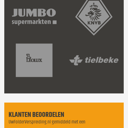
KLANTEN BEOORDELEN
UwFolderVerspreiding.nl gemiddeld met een