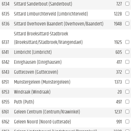
6134
Sittard Sanderbout (Sanderbout)
727
6135
Sittard Limburchterveld (Limbrichterveld)
1228
6136
Sittard Overhoven Baandert (Overhoven/Baandert)
1948
Sittard Broeksittard-Stadbroek
6137
(Broeksittard/Stadbroek/Vrangendael)
1925
6141
Limbricht (Limbricht)
605
6142
Einighausen (Einighausen)
417
6143
Guttecoven (Guttecoven)
372
6151
Munstergeleen (Munstergeleen)
1373
6153
Windraak (Windraak)
20
6155
Puth (Puth)
497
6161
Geleen Centrum (Centrum/Krawinkel)
1237
6162
Geleen Noord (Noord-Lutterade)
991