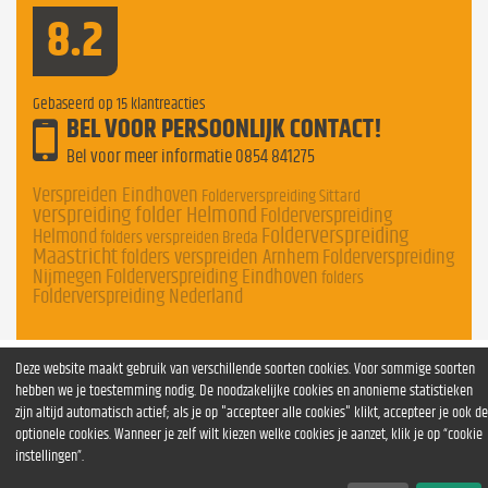
8.2
Gebaseerd op
15
klantreacties
BEL VOOR PERSOONLIJK CONTACT!
Bel voor meer informatie
0854 841275
Verspreiden Eindhoven
Folderverspreiding Sittard
verspreiding folder Helmond
Folderverspreiding
Folderverspreiding
Helmond
folders verspreiden Breda
Maastricht
folders verspreiden Arnhem
Folderverspreiding
Nijmegen
Folderverspreiding Eindhoven
folders
Folderverspreiding Nederland
Deze website maakt gebruik van verschillende soorten cookies. Voor sommige soorten
hebben we je toestemming nodig. De noodzakelijke cookies en anonieme statistieken
zijn altijd automatisch actief; als je op "accepteer alle cookies" klikt, accepteer je ook de
optionele cookies. Wanneer je zelf wilt kiezen welke cookies je aanzet, klik je op “cookie
instellingen”.