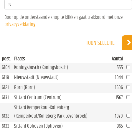
Door op de onderstaande knop te klikken gaat u akkoord met onze
privacyverklaring
.
TOON SELECTIE
post.
Plaats
Aantal
6104
Koningsbosch (Koningsbosch)
555
6118
Nieuwstadt (Nieuwstadt)
1044
6121
Born (Born)
1606
6131
Sittard Centrum (Centrum)
1567
Sittard Kemperkoul-Kollenberg
6132
(Kemperkoul/Kolleberg Park Leyenbroek)
1070
6133
Sittard Ophoven (Ophoven)
965