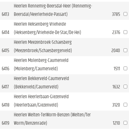
Heerlen Rennemig-Beersdal-Heer (Rennemig-
6413
Beersdal/Heerlerheide-Passart)
3785
Heerlen Heksenberg-Vrieheide
6414
(Heksenberg/Vrieheide-De Stac/De Hei)
2376
Heerlen Meezenbroek-Schaesberg
6415
(Meezenbroek/Schaesbergerveld)
2040
Heerlen Molenberg-Caumerveld
6416
(Molenberg/Caumerveld)
1511
Heerlen Bekkerveld-Caumerveld
6417
(Bekkerveld/Caumerveld)
1632
Heerlen Heerlerbaan-Giezenveld
6418
(Heerlerbaan/Giezenveld)
3120
Heerlen Welten-TerWorm-Benzen (Welten/Ter
6419
Worm/Benzenrade)
1210