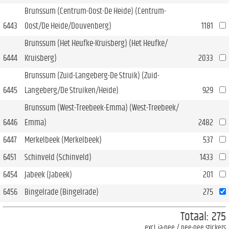
Brunssum (Centrum-Oost-De Heide) (Centrum-
6443
Oost/De Heide/Douvenberg)
1181
Brunssum (Het Heufke-Kruisberg) (Het Heufke/
6444
Kruisberg)
2033
Brunssum (Zuid-Langeberg-De Struik) (Zuid-
6445
Langeberg/De Struiken/Heide)
929
Brunssum (West-Treebeek-Emma) (West-Treebeek/
6446
Emma)
2482
6447
Merkelbeek (Merkelbeek)
537
6451
Schinveld (Schinveld)
1433
6454
Jabeek (Jabeek)
201
6456
Bingelrade (Bingelrade)
275
Totaal:
275
excl. ja-nee / nee-nee stickers