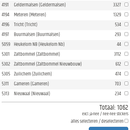
4191
Geldermalsen (Geldermalsen)
3327
4194
Meteren (Meteren)
1329
4196
Tricht (Tricht)
534
4197
Buurmalsen (Buurmalsen)
293
5059
Heukelom NB (Heukelom Nb)
44
5301
Zaltbommel (Zaltbommel)
3112
5302
Zaltbommel (Zaltbommel Nieuwbouw)
612
5305
Zuilichem (Zuilichem)
474
5311
Gameren (Gameren)
703
5313
Nieuwaal (Nieuwaal)
234
Totaal:
1062
excl. ja-nee / nee-nee stickers
alles selecteren / deselecteren