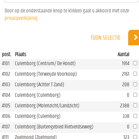
Door op de onderstaande knop te klikken gaat u akkoord met onze
privacyverklaring
.
TOON SELECTIE
post.
Plaats
Aantal
4101
Culemborg (Centrum/ De Hondt)
1914
4102
Culemborg (Terweijde Voorkoop)
2161
4103
Culemborg (Achter T Zand)
208
4104
Culemborg (Culemborg)
0
4105
Culemborg (Molenzicht/Landzicht)
2388
4106
Culemborg (Culemborg)
338
4107
Culemborg (Buitengebied Rietveldseweg)
0
4111
Zoelmond (Zoelmond)
123