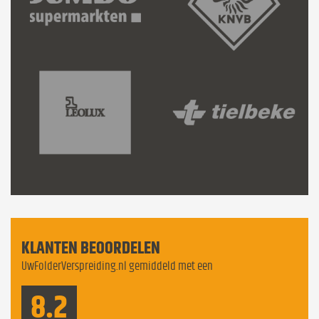
KLANTEN BEOORDELEN
UwFolderVerspreiding.nl gemiddeld met een
8.2