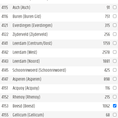
4115
Asch (Asch)
91
4116
Buren (Buren Gld)
751
4121
Everdingen (Everdingen)
315
4122
Zijderveld (Zijderveld)
256
4141
Leerdam (Centrum/Oost)
1759
4142
Leerdam (West)
2578
4143
Leerdam (Noord)
1881
4145
Schoonrewoerd (Schoonrewoerd)
425
4147
Asperen (Asperen)
898
4151
Acquoy (Acquoy)
116
4152
Rhenoy (Rhenoy)
215
4153
Beesd (Beesd)
1062
4155
Gellicum (Gellicum)
68