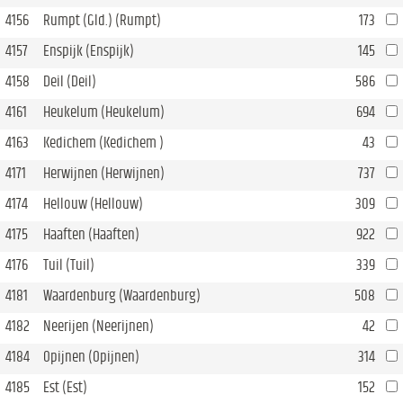
4156
Rumpt (Gld.) (Rumpt)
173
4157
Enspijk (Enspijk)
145
4158
Deil (Deil)
586
4161
Heukelum (Heukelum)
694
4163
Kedichem (Kedichem )
43
4171
Herwijnen (Herwijnen)
737
4174
Hellouw (Hellouw)
309
4175
Haaften (Haaften)
922
4176
Tuil (Tuil)
339
4181
Waardenburg (Waardenburg)
508
4182
Neerijen (Neerijnen)
42
4184
Opijnen (Opijnen)
314
4185
Est (Est)
152