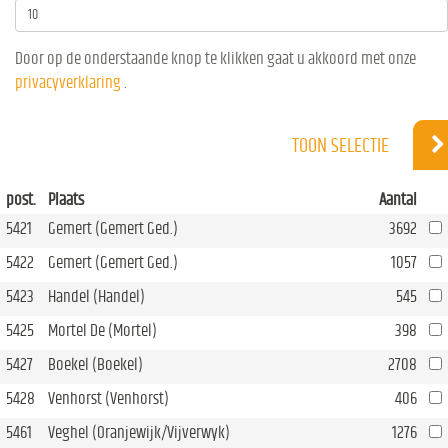
Door op de onderstaande knop te klikken gaat u akkoord met onze
privacyverklaring
.
TOON SELECTIE
post.
Plaats
Aantal
5421
Gemert (Gemert Ged.)
3692
5422
Gemert (Gemert Ged.)
1057
5423
Handel (Handel)
545
5425
Mortel De (Mortel)
398
5427
Boekel (Boekel)
2708
5428
Venhorst (Venhorst)
406
5461
Veghel (Oranjewijk/Vijverwyk)
1276