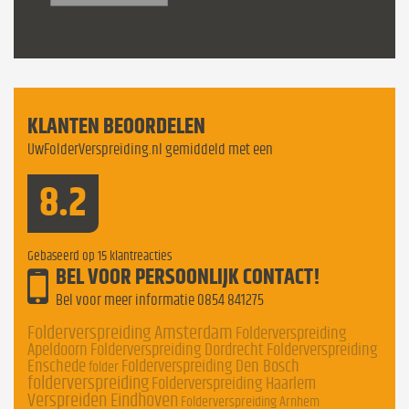
KLANTEN BEOORDELEN
UwFolderVerspreiding.nl gemiddeld met een
8.2
Gebaseerd op
15
klantreacties
BEL VOOR PERSOONLIJK CONTACT!
Bel voor meer informatie
0854 841275
Folderverspreiding Amsterdam
Folderverspreiding
Apeldoorn
Folderverspreiding Dordrecht
Folderverspreiding
Enschede
Folderverspreiding Den Bosch
folder
folderverspreiding
Folderverspreiding Haarlem
Verspreiden Eindhoven
Folderverspreiding Arnhem