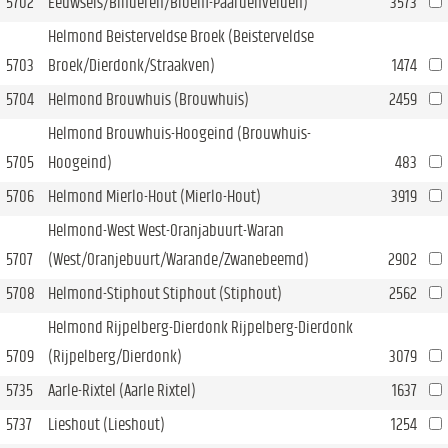
5702
Eeuwsels/Binderen/Bloem-Paardenvelden)
3573
Helmond Beisterveldse Broek (Beisterveldse
5703
Broek/Dierdonk/Straakven)
1474
5704
Helmond Brouwhuis (Brouwhuis)
2459
Helmond Brouwhuis-Hoogeind (Brouwhuis-
5705
Hoogeind)
483
5706
Helmond Mierlo-Hout (Mierlo-Hout)
3919
Helmond-West West-Oranjabuurt-Waran
5707
(West/Oranjebuurt/Warande/Zwanebeemd)
2902
5708
Helmond-Stiphout Stiphout (Stiphout)
2562
Helmond Rijpelberg-Dierdonk Rijpelberg-Dierdonk
5709
(Rijpelberg/Dierdonk)
3079
5735
Aarle-Rixtel (Aarle Rixtel)
1637
5737
Lieshout (Lieshout)
1254