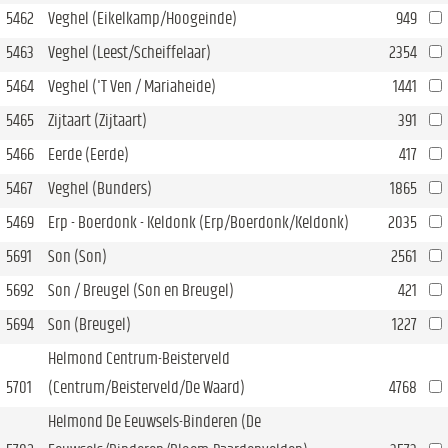
5462
Veghel (Eikelkamp/Hoogeinde)
949
5463
Veghel (Leest/Scheiffelaar)
2354
5464
Veghel ('T Ven / Mariaheide)
1441
5465
Zijtaart (Zijtaart)
391
5466
Eerde (Eerde)
417
5467
Veghel (Bunders)
1865
5469
Erp - Boerdonk - Keldonk (Erp/Boerdonk/Keldonk)
2035
5691
Son (Son)
2561
5692
Son / Breugel (Son en Breugel)
421
5694
Son (Breugel)
1227
Helmond Centrum-Beisterveld
5701
(Centrum/Beisterveld/De Waard)
4768
Helmond De Eeuwsels-Binderen (De