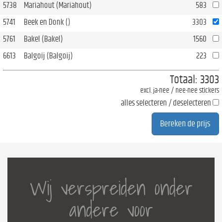
5738
Mariahout (Mariahout)
583
5741
Beek en Donk ()
3303
5761
Bakel (Bakel)
1560
6613
Balgoij (Balgoij)
223
Totaal:
3303
excl. ja-nee / nee-nee stickers
alles selecteren / deselecteren
Wij verspreiden onder
andere voor