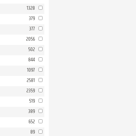
1328
379
377
2056
502
844
1097
2581
2359
519
389
652
89