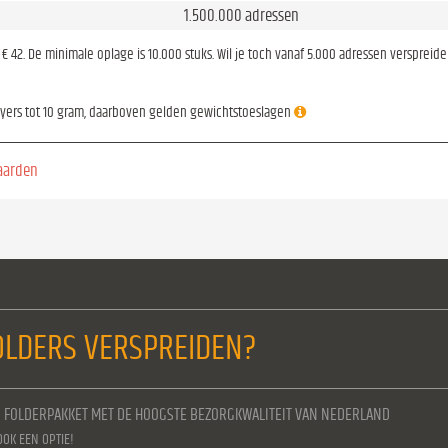
1.500.000 adressen
is € 42. De minimale oplage is 10.000 stuks. Wil je toch vanaf 5.000 adressen verspreid
lyers tot 10 gram, daarboven gelden gewichtstoeslagen
aarden
LDERS VERSPREIDEN?
N FOLDERPAKKET MET DE HOOGSTE BEZORGKWALITEIT VAN NEDERLAND
OOK EEN OPTIE!