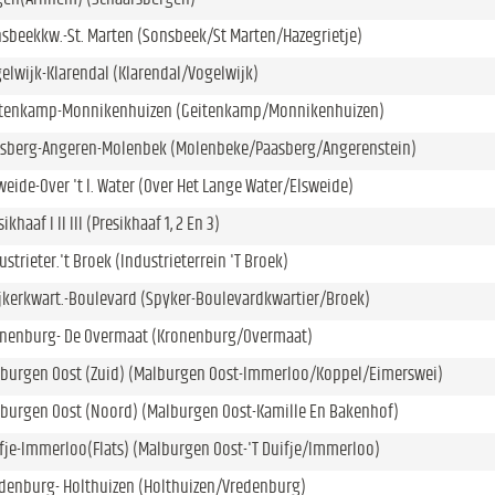
beekkw.-St. Marten (Sonsbeek/St Marten/Hazegrietje)
lwijk-Klarendal (Klarendal/Vogelwijk)
tenkamp-Monnikenhuizen (Geitenkamp/Monnikenhuizen)
sberg-Angeren-Molenbek (Molenbeke/Paasberg/Angerenstein)
eide-Over 't l. Water (Over Het Lange Water/Elsweide)
khaaf I II III (Presikhaaf 1, 2 En 3)
strieter.'t Broek (Industrieterrein 'T Broek)
kerkwart.-Boulevard (Spyker-Boulevardkwartier/Broek)
nenburg- De Overmaat (Kronenburg/Overmaat)
burgen Oost (Zuid) (Malburgen Oost-Immerloo/Koppel/Eimerswei)
burgen Oost (Noord) (Malburgen Oost-Kamille En Bakenhof)
je-Immerloo(Flats) (Malburgen Oost-'T Duifje/Immerloo)
denburg- Holthuizen (Holthuizen/Vredenburg)