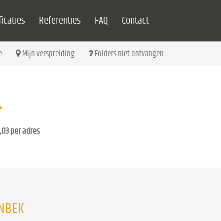
icaties
Referenties
FAQ
Contact
e
Mijn verspreiding
Folders niet ontvangen
,03 per adres
ENBEK