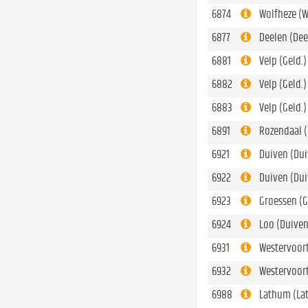
6874
Wolfheze (W
6877
Deelen (Dee
6881
Velp (Geld.
6882
Velp (Geld.
6883
Velp (Geld.
6891
Rozendaal 
6921
Duiven (Dui
6922
Duiven (Dui
6923
Groessen (
6924
Loo (Duiven
6931
Westervoor
6932
Westervoort
6988
Lathum (La