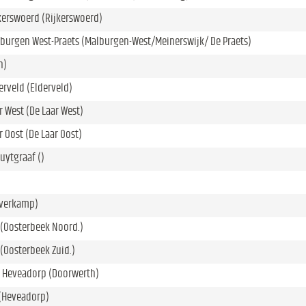
kerswoerd (Rijkerswoerd)
burgen West-Praets (Malburgen-West/Meinerswijk/ De Praets)
n)
rveld (Elderveld)
 West (De Laar West)
 Oost (De Laar Oost)
uytgraaf ()
lverkamp)
(Oosterbeek Noord.)
(Oosterbeek Zuid.)
- Heveadorp (Doorwerth)
(Heveadorp)