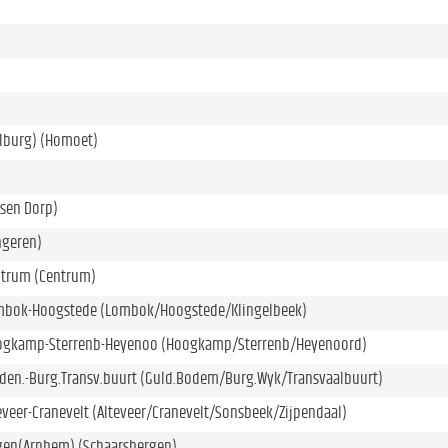
lburg) (Homoet)
sen Dorp)
ngeren)
trum (Centrum)
bok-Hoogstede (Lombok/Hoogstede/Klingelbeek)
gkamp-Sterrenb-Heyenoo (Hoogkamp/Sterrenb/Heyenoord)
den.-Burg.Transv.buurt (Guld.Bodem/Burg.Wyk/Transvaalbuurt)
veer-Cranevelt (Alteveer/Cranevelt/Sonsbeek/Zijpendaal)
gen(Arnhem) (Schaarsbergen)