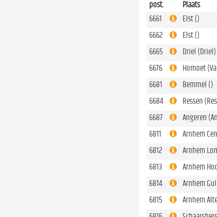
post.
Plaats
6661
Elst ()
6662
Elst ()
6665
Driel (Driel)
6676
Homoet (Va
6681
Bemmel ()
6684
Ressen (Res
6687
Angeren (A
6811
Arnhem Cen
6812
Arnhem Lom
6813
Arnhem Hoo
6814
Arnhem Gul
6815
Arnhem Alte
6816
Schaarsber