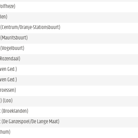
olfheze)
len)
) (Centrum/Oranje-Stationsbuurt)
) (Mauritsbuurt)
) (Vogelbuurt)
(Rozendaal)
ven Ged.)
ven Ged.)
Groessen)
) (Loo)
t (Broeklanden)
 (De Ganzespoel/De Lange Maat)
thum)