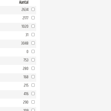
Aantal
2634
2177
1020
31
3048
0
753
280
168
215
416
290
109