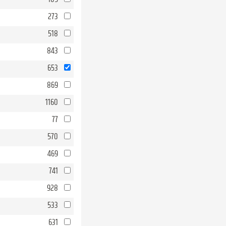
273
518
843
653
869
1160
77
570
469
741
928
533
631