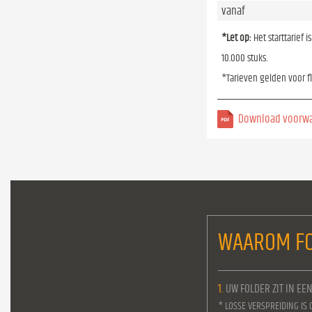
vanaf
*Let op:
Het starttarief 
10.000 stuks.
*Tarieven gelden voor f
Download voorw
WAAROM FO
1.
UW FOLDER ZIT IN EE
* LOSSE VERSPREIDING IS 