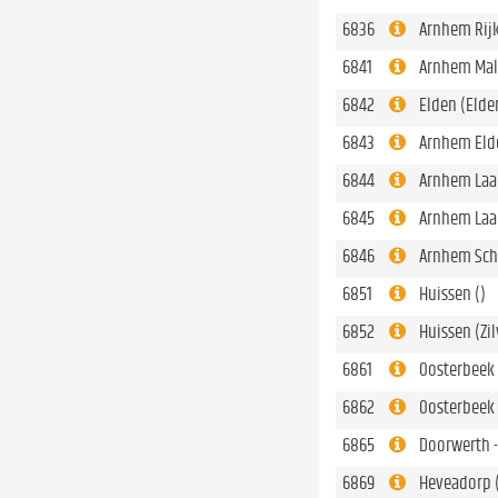
6836
Arnhem Rij
6841
Arnhem Mal
6842
Elden (Elde
6843
Arnhem Elde
6844
Arnhem Laar
6845
Arnhem Laar
6846
Arnhem Sch
6851
Huissen ()
6852
Huissen (Zi
6861
Oosterbeek 
6862
Oosterbeek 
6865
Doorwerth 
6869
Heveadorp 