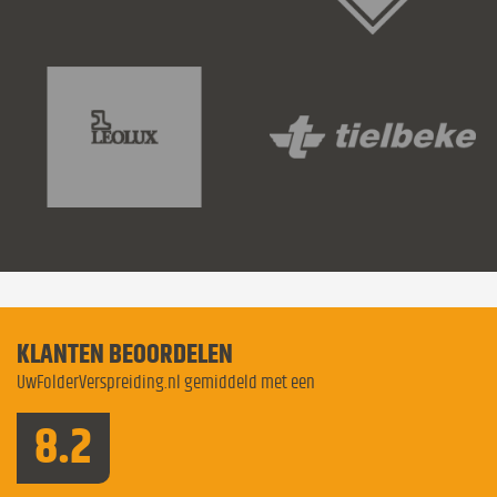
KLANTEN BEOORDELEN
UwFolderVerspreiding.nl gemiddeld met een
8.2