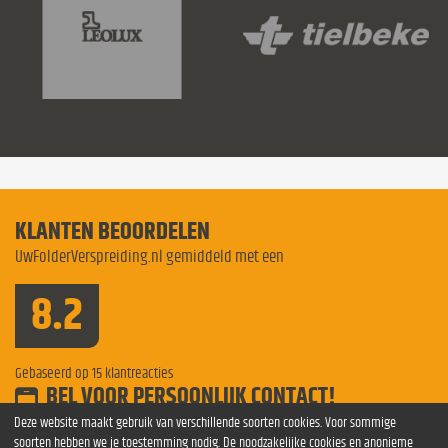
KLANTEN BEOORDELEN
UwFolderVerspreiding.nl gemiddeld met een
8.2
Gebaseerd op
15
klantreacties
BEL VOOR PERSOONLIJK CONTACT!
Bel voor meer informatie
0854 841275
Deze website maakt gebruik van verschillende soorten cookies. Voor sommige
soorten hebben we je toestemming nodig. De noodzakelijke cookies en anonieme