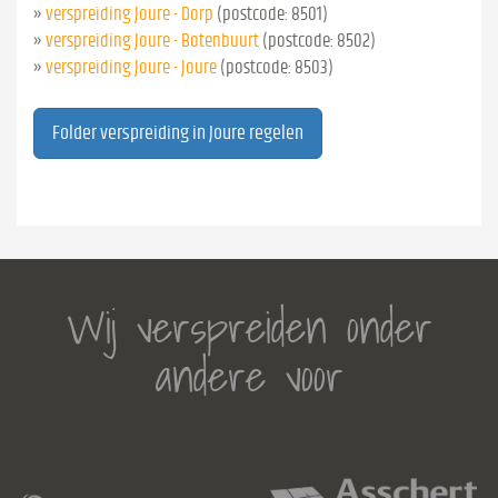
»
verspreiding Joure - Dorp
(postcode: 8501)
»
verspreiding Joure - Botenbuurt
(postcode: 8502)
»
verspreiding Joure - Joure
(postcode: 8503)
Folder verspreiding in Joure regelen
Wij verspreiden onder
andere voor