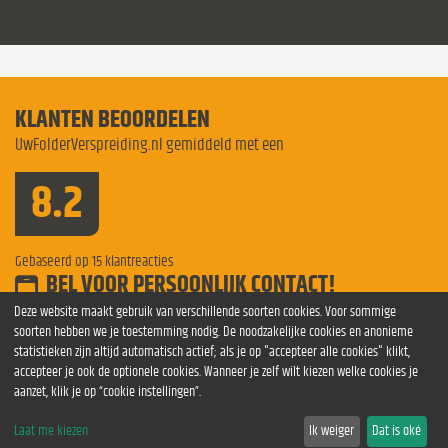
KLANTEN BEOORDELEN
UwFolderVerspreiding.nl gemiddeld met een
8.2
Gebaseerd op
15
klantreacties
BEL VOOR PERSOONLIJK CONTACT!
Bel voor meer informatie
0854 841275
Deze website maakt gebruik van verschillende soorten cookies. Voor sommige
soorten hebben we je toestemming nodig. De noodzakelijke cookies en anonieme
folders
folder
Verspreiding Sittard
verspreidingen Nijmegen
statistieken zijn altijd automatisch actief; als je op "accepteer alle cookies" klikt,
verspreiden Breda
Folderverspreiding Heerenveen
verspreiding
accepteer je ook de optionele cookies. Wanneer je zelf wilt kiezen welke cookies je
folderverspreiding
folders Groningen
Folderverspreiding Helmond
aanzet, klik je op “cookie instellingen”.
folders verspreiden Arnhem
Folderverspreiding Nijmegen
Folderverspreiding Nederland
Laat me kiezen
Ik weiger
Dat is oké