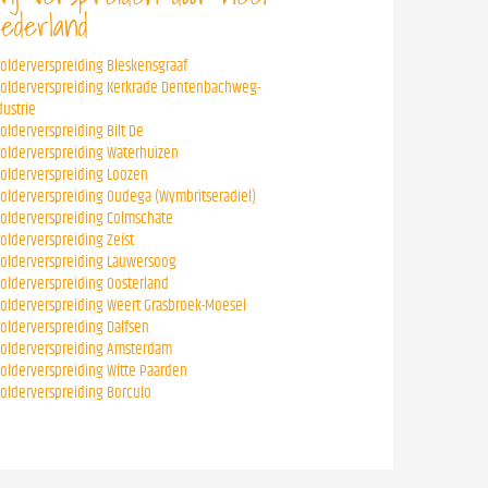
ederland
folderverspreiding Bleskensgraaf
folderverspreiding Kerkrade Dentenbachweg-
dustrie
folderverspreiding Bilt De
folderverspreiding Waterhuizen
folderverspreiding Loozen
folderverspreiding Oudega (Wymbritseradiel)
folderverspreiding Colmschate
folderverspreiding Zeist
folderverspreiding Lauwersoog
folderverspreiding Oosterland
folderverspreiding Weert Grasbroek-Moesel
folderverspreiding Dalfsen
folderverspreiding Amsterdam
folderverspreiding Witte Paarden
folderverspreiding Borculo