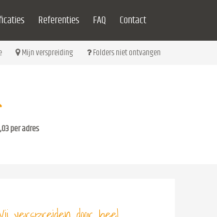
icaties
Referenties
FAQ
Contact
e
Mijn verspreiding
Folders niet ontvangen
,03 per adres
ij verspreiden door heel