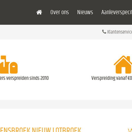
Over ons
Nieuws
Aanleverspecif
Klantenservic
ders verspreiden sinds 2010
Verspreiding vanaf €0
W
OENSBROEK NIEUW LOTBROEK