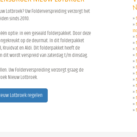
N
uw Lotbroek? Uw Folderverspreiding verzorgt het
eiden sinds 2010.
»
»
In
 één optie: in een geseald folderpakket. Door deze
»
ongekreukt op de deurmat. In dit folderpakket
»
l, Kruidvat en Aldi. Dit folderpakket heeft de
»
n dit wordt verspreid van zaterdag t/m dinsdag.
»
»
»
len. Uw Folderverspreiding verzorgt graag de
»
roek Nieuw Lotbroek.
»
»
»
ieuw Lotbroek regelen
»
»
»