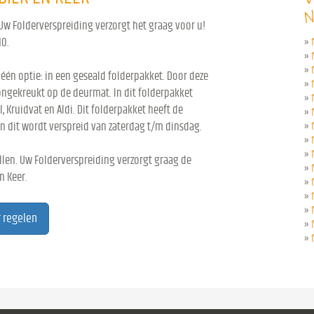
N
 Uw Folderverspreiding verzorgt het graag voor u!
10.
»
»
»
 één optie: in een geseald folderpakket. Door deze
»
ongekreukt op de deurmat. In dit folderpakket
»
l, Kruidvat en Aldi. Dit folderpakket heeft de
»
n dit wordt verspreid van zaterdag t/m dinsdag.
»
»
»
len. Uw Folderverspreiding verzorgt graag de
»
n Keer.
»
»
»
r regelen
»
»