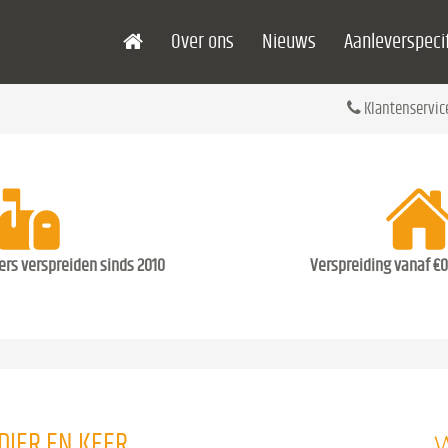
Over ons
Nieuws
Aanleverspecif
Klantenservic
ders verspreiden sinds 2010
Verspreiding vanaf €0
W
DIER EN KEER