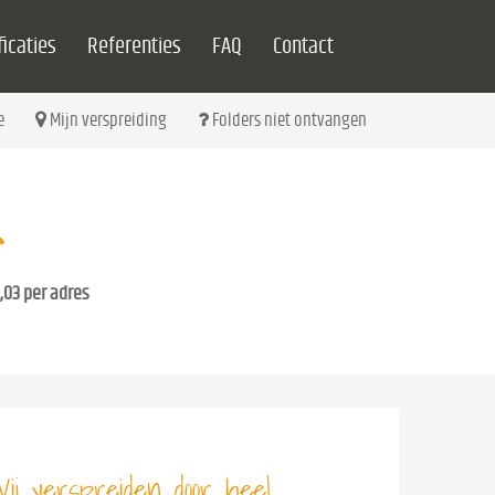
icaties
Referenties
FAQ
Contact
e
Mijn verspreiding
Folders niet ontvangen
,03 per adres
ij verspreiden door heel