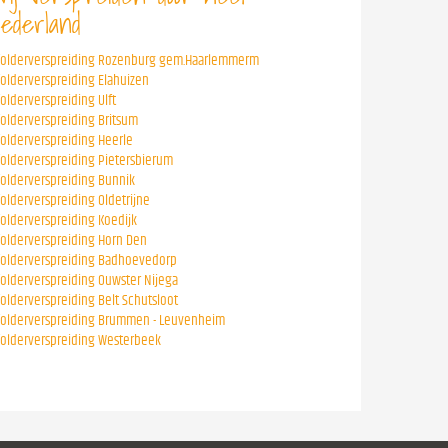
ederland
folderverspreiding Rozenburg gem.Haarlemmerm
folderverspreiding Elahuizen
folderverspreiding Ulft
folderverspreiding Britsum
folderverspreiding Heerle
folderverspreiding Pietersbierum
folderverspreiding Bunnik
folderverspreiding Oldetrijne
folderverspreiding Koedijk
folderverspreiding Horn Den
folderverspreiding Badhoevedorp
folderverspreiding Ouwster Nijega
folderverspreiding Belt Schutsloot
folderverspreiding Brummen - Leuvenheim
folderverspreiding Westerbeek