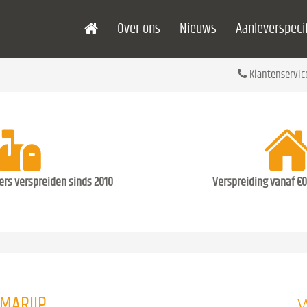
Over ons
Nieuws
Aanleverspecif
Klantenservic
ders verspreiden sinds 2010
Verspreiding vanaf €0
W
MARIJP