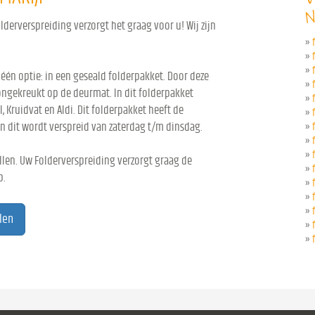
N
derverspreiding verzorgt het graag voor u! Wij zijn
»
»
»
 één optie: in een geseald folderpakket. Door deze
»
ongekreukt op de deurmat. In dit folderpakket
»
l, Kruidvat en Aldi. Dit folderpakket heeft de
»
n dit wordt verspreid van zaterdag t/m dinsdag.
»
»
»
len. Uw Folderverspreiding verzorgt graag de
»
p.
»
»
»
len
»
»