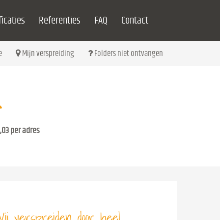
icaties
Referenties
FAQ
Contact
e
Mijn verspreiding
Folders niet ontvangen
,03 per adres
ij verspreiden door heel