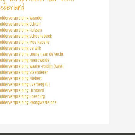
ederland
folderverspreiding Waarder
folderverspreiding Echten
folderverspreiding Huissen
folderverspreiding Schoonebeek
folderverspreiding Moerkapelle
folderverspreiding De wijk
folderverspreiding Loenen aan de Vecht
folderverspreiding Noordwolde
folderverspreiding Waalre -Voldijn (Aalst)
folderverspreiding Steenderen
folderverspreiding Niebert
folderverspreiding Overberg (U)
folderverspreiding Lichtaard
folderverspreiding Doesburg
folderverspreiding Zwaagwesteinde